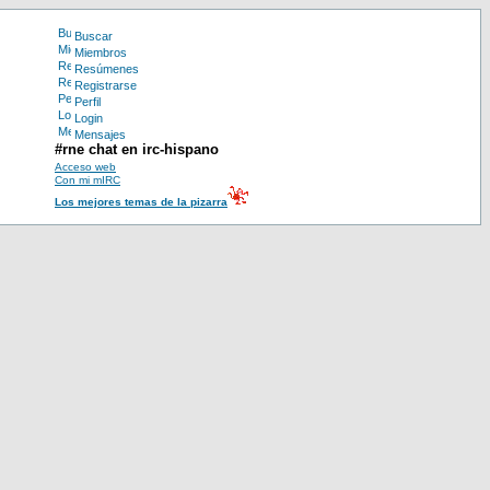
Buscar
Miembros
Resúmenes
Registrarse
Perfil
Login
Mensajes
#rne chat en irc-hispano
Acceso web
Con mi mIRC
Los mejores temas de la pizarra