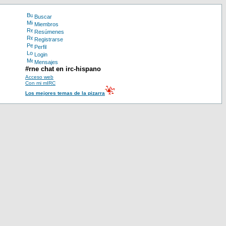
Buscar
Miembros
Resúmenes
Registrarse
Perfil
Login
Mensajes
#rne chat en irc-hispano
Acceso web
Con mi mIRC
Los mejores temas de la pizarra