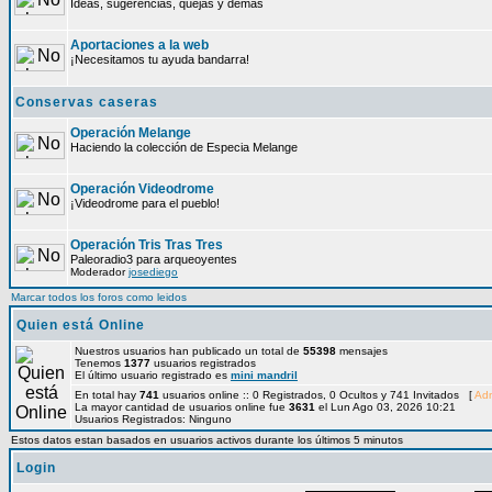
Ideas, sugerencias, quejas y demás
Aportaciones a la web
¡Necesitamos tu ayuda bandarra!
Conservas caseras
Operación Melange
Haciendo la colección de Especia Melange
Operación Videodrome
¡Videodrome para el pueblo!
Operación Tris Tras Tres
Paleoradio3 para arqueoyentes
Moderador
josediego
Marcar todos los foros como leidos
Quien está Online
Nuestros usuarios han publicado un total de
55398
mensajes
Tenemos
1377
usuarios registrados
El último usuario registrado es
mini mandril
En total hay
741
usuarios online :: 0 Registrados, 0 Ocultos y 741 Invitados [
Adm
La mayor cantidad de usuarios online fue
3631
el Lun Ago 03, 2026 10:21
Usuarios Registrados: Ninguno
Estos datos estan basados en usuarios activos durante los últimos 5 minutos
Login