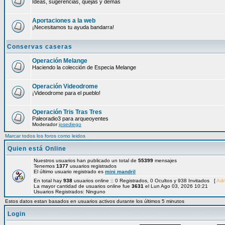
Ideas, sugerencias, quejas y demás
Aportaciones a la web
¡Necesitamos tu ayuda bandarra!
Conservas caseras
Operación Melange
Haciendo la colección de Especia Melange
Operación Videodrome
¡Videodrome para el pueblo!
Operación Tris Tras Tres
Paleoradio3 para arqueoyentes
Moderador
josediego
Marcar todos los foros como leidos
Quien está Online
Nuestros usuarios han publicado un total de
55399
mensajes
Tenemos
1377
usuarios registrados
El último usuario registrado es
mini mandril
En total hay
938
usuarios online :: 0 Registrados, 0 Ocultos y 938 Invitados [
Adm
La mayor cantidad de usuarios online fue
3631
el Lun Ago 03, 2026 10:21
Usuarios Registrados: Ninguno
Estos datos estan basados en usuarios activos durante los últimos 5 minutos
Login