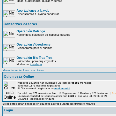
Ideas, sugerencias, quejas y demás
Aportaciones a la web
¡Necesitamos tu ayuda bandarra!
Conservas caseras
Operación Melange
Haciendo la colección de Especia Melange
Operación Videodrome
¡Videodrome para el pueblo!
Operación Tris Tras Tres
Paleoradio3 para arqueoyentes
Moderador
josediego
Marcar todos los foros como leidos
Quien está Online
Nuestros usuarios han publicado un total de
55388
mensajes
Tenemos
1377
usuarios registrados
El último usuario registrado es
mini mandril
En total hay
871
usuarios online :: 0 Registrados, 0 Ocultos y 871 Invitados [
Adm
La mayor cantidad de usuarios online fue
3631
el Lun Ago 03, 2026 10:21
Usuarios Registrados: Ninguno
Estos datos estan basados en usuarios activos durante los últimos 5 minutos
Login