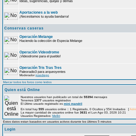
Ideas, sugerencias, quejas y demás
Aportaciones a la web
¡Necesitamos tu ayuda bandarra!
Conservas caseras
Operación Melange
Haciendo la colección de Especia Melange
Operación Videodrome
¡Videodrome para el pueblo!
Operación Tris Tras Tres
Paleoradio3 para arqueoyentes
Moderador
josediego
Marcar todos los foros como leidos
Quien está Online
Nuestros usuarios han publicado un total de
55394
mensajes
Tenemos
1377
usuarios registrados
El último usuario registrado es
mini mandril
En total hay
555
usuarios online :: 1 Registrado, 0 Ocultos y 554 Invitados [
Admi
La mayor cantidad de usuarios online fue
3631
el Lun Ago 03, 2026 10:21
Usuarios Registrados:
MeBri
Estos datos estan basados en usuarios activos durante los últimos 5 minutos
Login