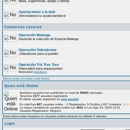
Ideas, sugerencias, quejas y demás
Aportaciones a la web
¡Necesitamos tu ayuda bandarra!
Conservas caseras
Operación Melange
Haciendo la colección de Especia Melange
Operación Videodrome
¡Videodrome para el pueblo!
Operación Tris Tras Tres
Paleoradio3 para arqueoyentes
Moderador
josediego
Marcar todos los foros como leidos
Quien está Online
Nuestros usuarios han publicado un total de
55401
mensajes
Tenemos
1377
usuarios registrados
El último usuario registrado es
mini mandril
En total hay
607
usuarios online :: 0 Registrados, 0 Ocultos y 607 Invitados [
Adm
La mayor cantidad de usuarios online fue
3631
el Lun Ago 03, 2026 10:21
Usuarios Registrados: Ninguno
Estos datos estan basados en usuarios activos durante los últimos 5 minutos
Login