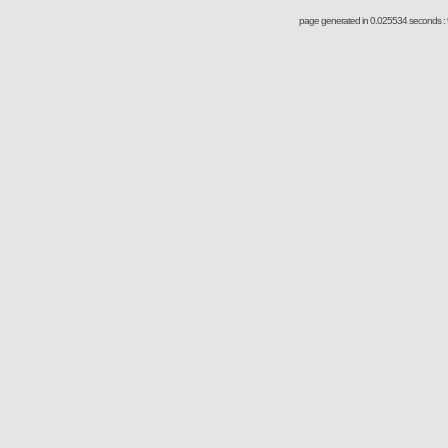
page generated in 0.025534 seconds : 