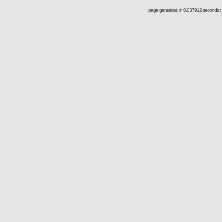
page generated in 0.037912 seconds : 