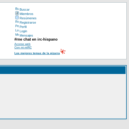
Buscar
Miembros
Resúmenes
Registrarse
Perfil
Login
Mensajes
#rne chat en irc-hispano
Acceso web
Con mi mIRC
Los mejores temas de la pizarra