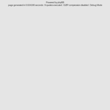
Powered by
phpBB
page generated in 0.024166 seconds : 9 queries executed : GZIP compression disabled : Debug Mode