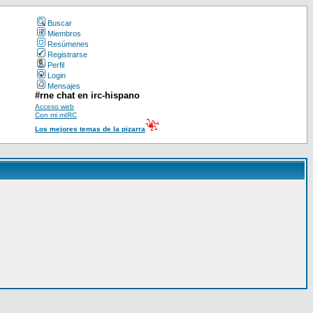
Buscar
Miembros
Resúmenes
Registrarse
Perfil
Login
Mensajes
#rne chat en irc-hispano
Acceso web
Con mi mIRC
Los mejores temas de la pizarra