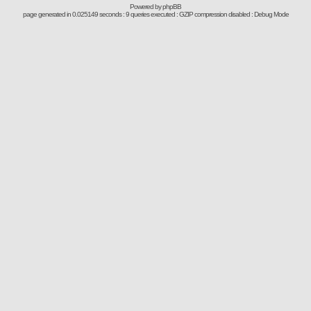
Powered by
phpBB
page generated in 0.025149 seconds : 9 queries executed : GZIP compression disabled : Debug Mode