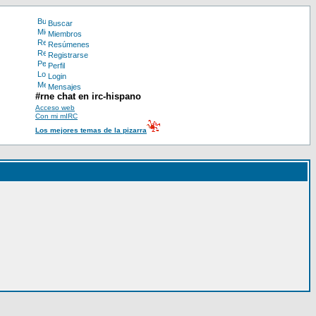
Buscar
Miembros
Resúmenes
Registrarse
Perfil
Login
Mensajes
#rne chat en irc-hispano
Acceso web
Con mi mIRC
Los mejores temas de la pizarra