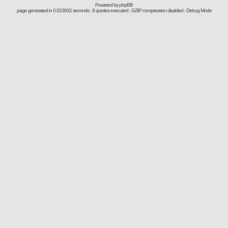
Powered by
phpBB
page generated in 0.023932 seconds : 9 queries executed : GZIP compression disabled : Debug Mode