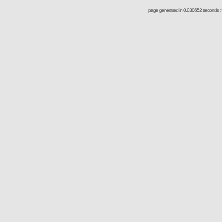
page generated in 0.030652 seconds : 