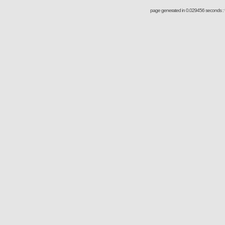
page generated in 0.029456 seconds : 