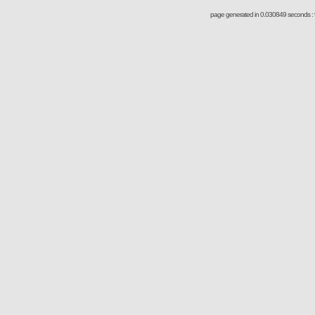
page generated in 0.030849 seconds : 