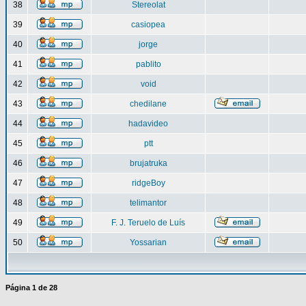
38
Stereolat
39
casiopea
40
jorge
41
pablito
42
void
43
chedilane
44
hadavideo
45
ptt
46
brujatruka
47
ridgeBoy
48
telimantor
49
F. J. Teruelo de Luís
50
Yossarian
Página
1
de
28