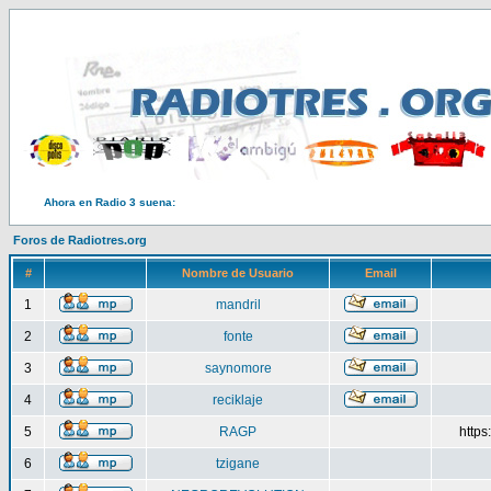
Ahora en Radio 3 suena:
Foros de Radiotres.org
#
Nombre de Usuario
Email
1
mandril
2
fonte
3
saynomore
4
reciklaje
5
RAGP
http
6
tzigane