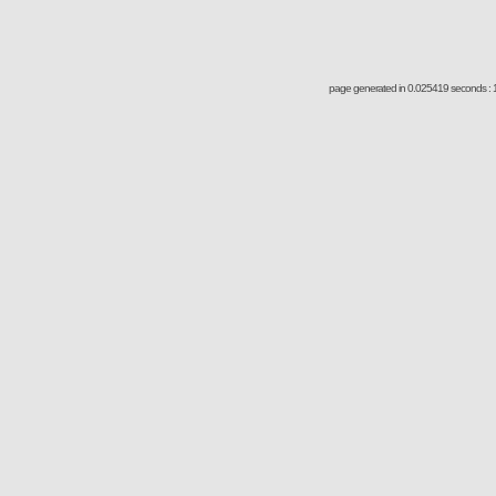
page generated in 0.025419 seconds : 