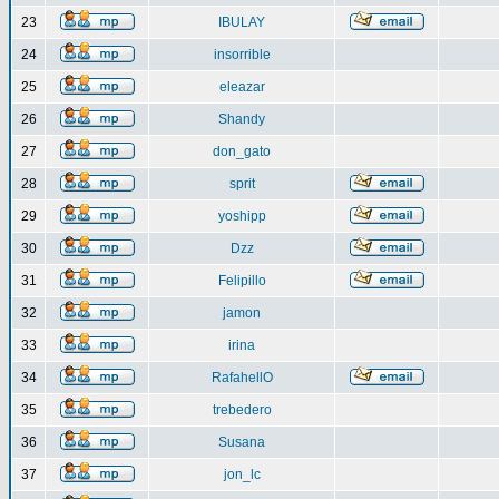
23
IBULAY
24
insorrible
25
eleazar
26
Shandy
27
don_gato
28
sprit
29
yoshipp
30
Dzz
31
Felipillo
32
jamon
33
irina
34
RafahellO
35
trebedero
36
Susana
37
jon_lc