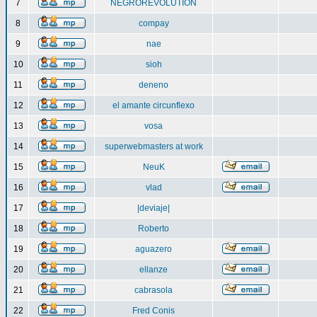
7
NEGROREVOLUTION
8
compay
9
nae
10
sioh
11
deneno
12
el amante circunflexo
13
vosa
14
superwebmasters at work
15
NeuK
16
vlad
17
|deviaje|
18
Roberto
19
aguazero
20
ellanze
21
cabrasola
22
Fred Conis