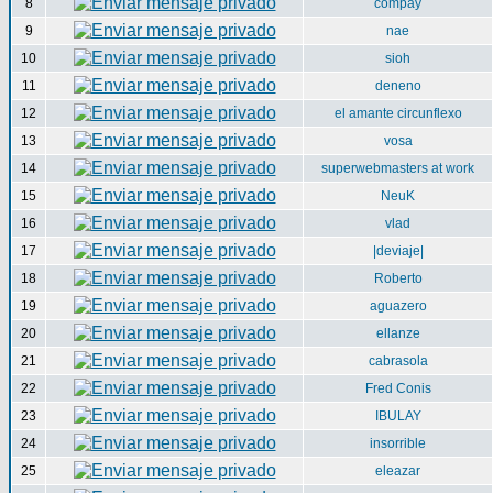
8
compay
9
nae
10
sioh
11
deneno
12
el amante circunflexo
13
vosa
14
superwebmasters at work
15
NeuK
16
vlad
17
|deviaje|
18
Roberto
19
aguazero
20
ellanze
21
cabrasola
22
Fred Conis
23
IBULAY
24
insorrible
25
eleazar