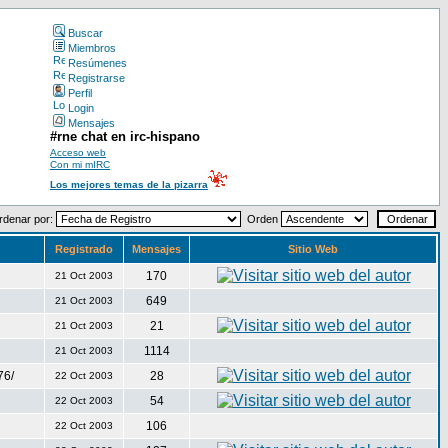
Buscar
Miembros
Resúmenes
Registrarse
Perfil
Login
Mensajes
#rne chat en irc-hispano
Acceso web
Con mi mIRC
Los mejores temas de la pizarra
rdenar por:
Orden
Registrado
Mensajes
Sitio Web
170
21 Oct 2003
649
21 Oct 2003
21
21 Oct 2003
1114
21 Oct 2003
76/
28
22 Oct 2003
54
22 Oct 2003
106
22 Oct 2003