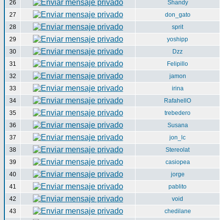
26
Shandy
27
don_gato
28
sprit
29
yoshipp
30
Dzz
31
Felipillo
32
jamon
33
irina
34
RafahellO
35
trebedero
36
Susana
37
jon_lc
38
Stereolat
39
casiopea
40
jorge
41
pablito
42
void
43
chedilane