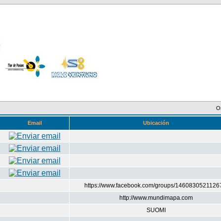
O
Email
Ubicación
https://www.facebook.com/groups/1460830521126
http://www.mundimapa.com
SUOMI