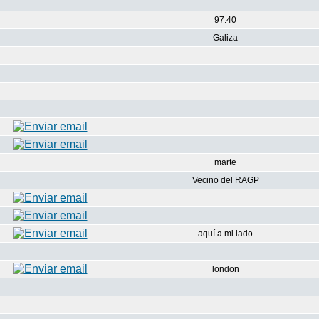
97.40
Galiza
marte
Vecino del RAGP
aquí a mi lado
london