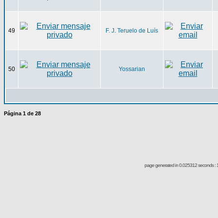
49
F. J. Teruelo de Luís
50
Yossarian
Página
1
de
28
page generated in 0.025312 seconds : 