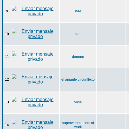
9
nae
10
sioh
11
deneno
12
el amante circunflexo
13
vosa
superwebmasters at
14
work