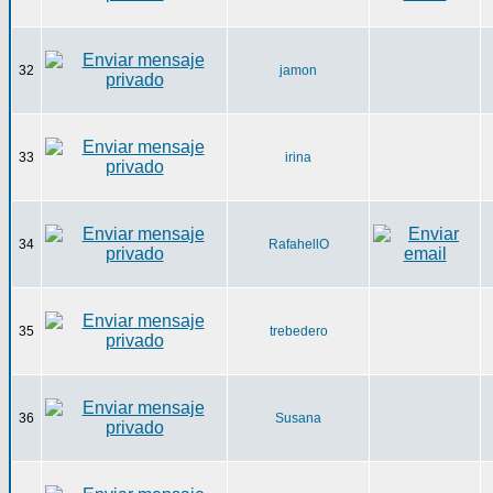
32
jamon
33
irina
34
RafahellO
35
trebedero
36
Susana