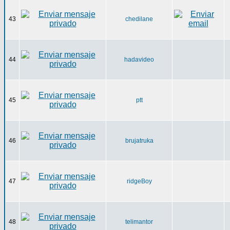
43
chedilane
44
hadavideo
45
ptt
46
brujatruka
47
ridgeBoy
48
telimantor