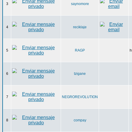
3
saynomore
4
reciklaje
5
RAGP
h
6
tzigane
7
NEGROREVOLUTION
8
compay