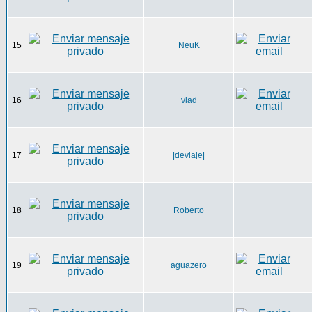
15
NeuK
16
vlad
17
|deviaje|
18
Roberto
19
aguazero