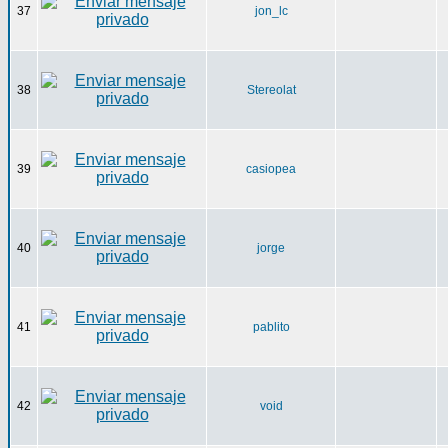
37
jon_lc
38
Stereolat
39
casiopea
40
jorge
41
pablito
42
void