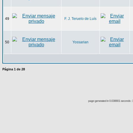
49
F. J. Teruelo de Luís
50
Yossarian
Página
1
de
28
page generated in 0.038801 seconds : 