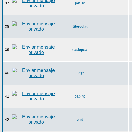
37
jon_lc
38
Stereolat
39
casiopea
40
jorge
41
pablito
42
void