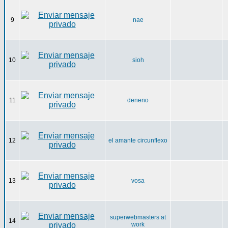
9
nae
10
sioh
11
deneno
12
el amante circunflexo
13
vosa
superwebmasters at
14
work