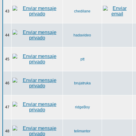
43
chedilane
44
hadavideo
45
ptt
46
brujatruka
47
ridgeBoy
48
telimantor