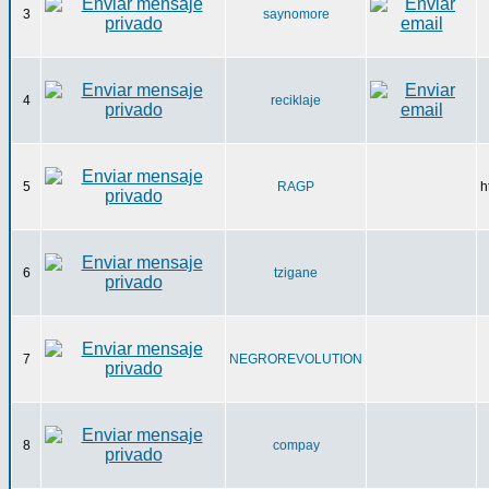
3
saynomore
4
reciklaje
5
RAGP
h
6
tzigane
7
NEGROREVOLUTION
8
compay