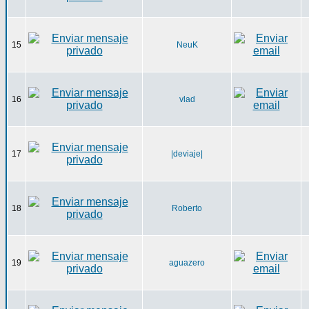
15
NeuK
16
vlad
17
|deviaje|
18
Roberto
19
aguazero