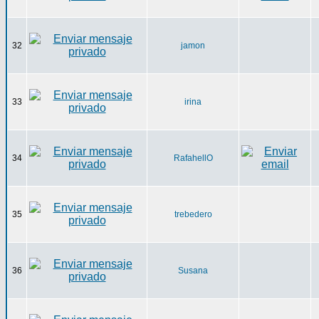
32
jamon
33
irina
34
RafahellO
35
trebedero
36
Susana