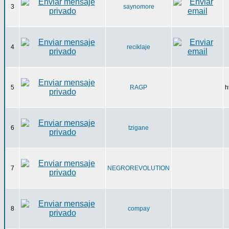
3
saynomore
4
reciklaje
5
RAGP
h
6
tzigane
7
NEGROREVOLUTION
8
compay