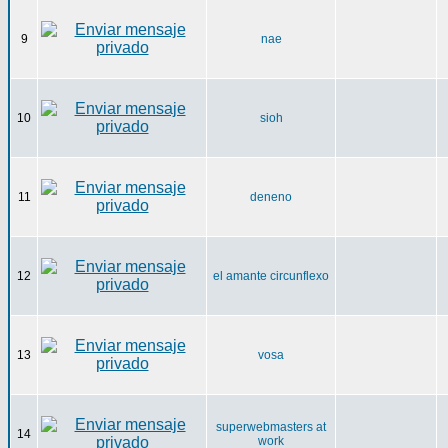
9
nae
10
sioh
11
deneno
12
el amante circunflexo
13
vosa
superwebmasters at
14
work