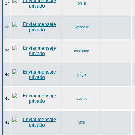
37
jon_lc
38
Stereolat
39
casiopea
40
jorge
41
pablito
42
void