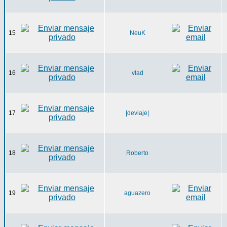
15
NeuK
16
vlad
17
|deviaje|
18
Roberto
19
aguazero