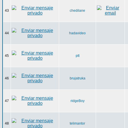
43
chedilane
44
hadavideo
45
ptt
46
brujatruka
47
ridgeBoy
48
telimantor