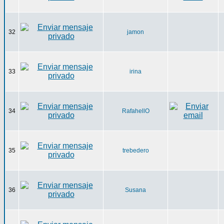
32
jamon
33
irina
34
RafahellO
35
trebedero
36
Susana