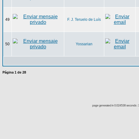
49
F. J. Teruelo de Luís
50
Yossarian
Página
1
de
28
page generated in 0.024538 seconds : 