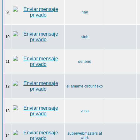
9
nae
10
sioh
11
deneno
12
el amante circunflexo
13
vosa
superwebmasters at
14
work