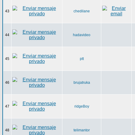
43
chedilane
44
hadavideo
45
ptt
46
brujatruka
47
ridgeBoy
48
telimantor