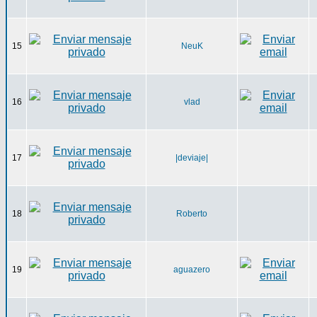
15
NeuK
16
vlad
17
|deviaje|
18
Roberto
19
aguazero