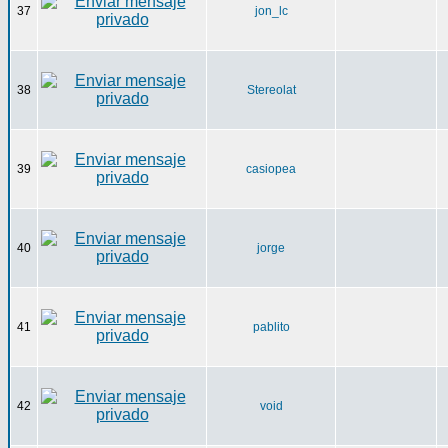
37
jon_lc
38
Stereolat
39
casiopea
40
jorge
41
pablito
42
void