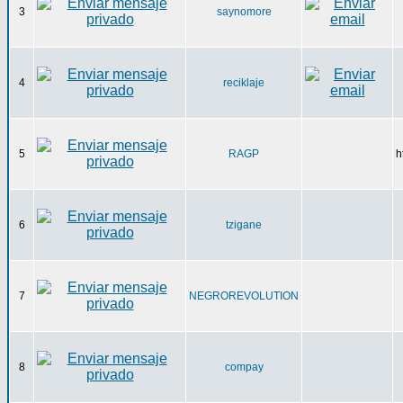
3
saynomore
4
reciklaje
5
RAGP
h
6
tzigane
7
NEGROREVOLUTION
8
compay