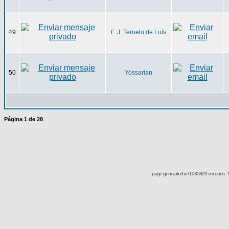
49
F. J. Teruelo de Luís
50
Yossarian
Página
1
de
28
page generated in 0.035829 seconds : 