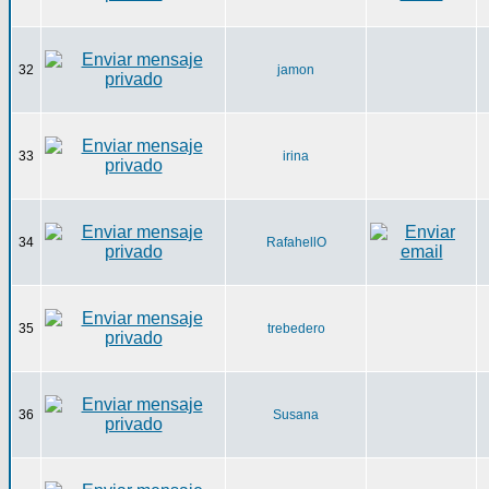
32
jamon
33
irina
34
RafahellO
35
trebedero
36
Susana