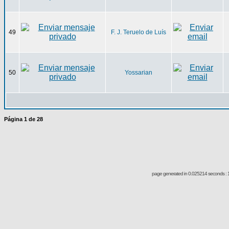
49
F. J. Teruelo de Luís
50
Yossarian
Página
1
de
28
page generated in 0.025214 seconds : 