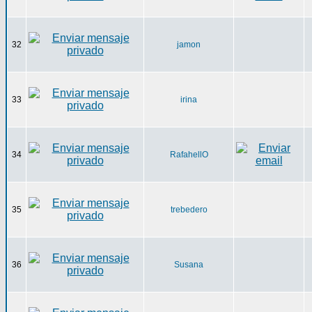
32
jamon
33
irina
34
RafahellO
35
trebedero
36
Susana