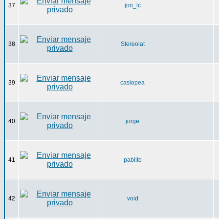
37
jon_lc
38
Stereolat
39
casiopea
40
jorge
41
pablito
42
void