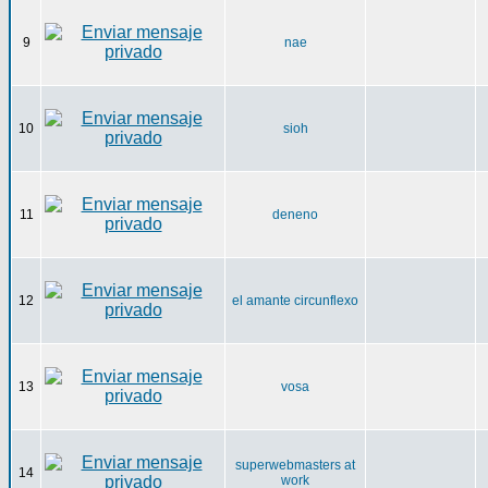
9
nae
10
sioh
11
deneno
12
el amante circunflexo
13
vosa
superwebmasters at
14
work