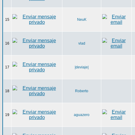
15
NeuK
16
vlad
17
|deviaje|
18
Roberto
19
aguazero