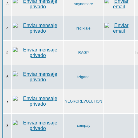
3
saynomore
4
reciklaje
5
RAGP
h
6
tzigane
7
NEGROREVOLUTION
8
compay