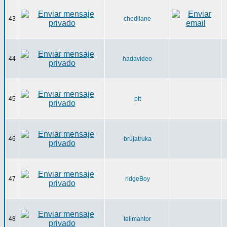
43
chedilane
44
hadavideo
45
ptt
46
brujatruka
47
ridgeBoy
48
telimantor