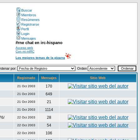
Buscar
Miembros
Resúmenes
Registrarse
Perfil
Login
Mensajes
#rne chat en irc-hispano
Acceso web
Con mi mIRC
Los mejores temas de la pizarra
rdenar por:
Orden
Registrado
Mensajes
Sitio Web
170
21 Oct 2003
649
21 Oct 2003
21
21 Oct 2003
1114
21 Oct 2003
76/
28
22 Oct 2003
54
22 Oct 2003
106
22 Oct 2003