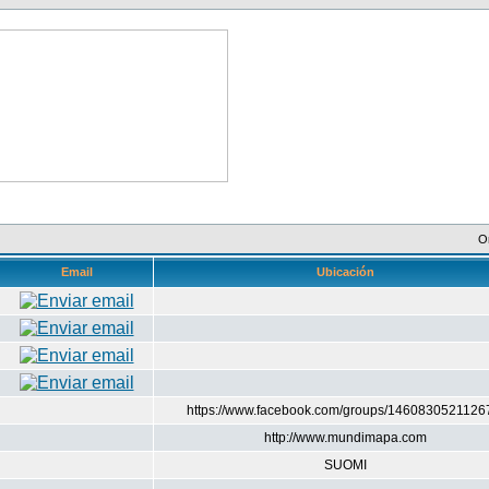
O
Email
Ubicación
https://www.facebook.com/groups/1460830521126
http://www.mundimapa.com
SUOMI