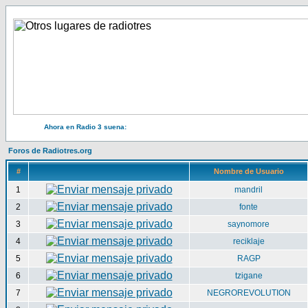
Ahora en Radio 3 suena:
Foros de Radiotres.org
#
Nombre de Usuario
1
mandril
2
fonte
3
saynomore
4
reciklaje
5
RAGP
6
tzigane
7
NEGROREVOLUTION