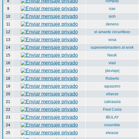
8
compay
9
nae
10
sioh
11
deneno
12
el amante circunflexo
13
vosa
14
superwebmasters at work
15
NeuK
16
vlad
17
|deviaje|
18
Roberto
19
aguazero
20
ellanze
21
cabrasola
22
Fred Conis
23
IBULAY
24
insorrible
25
eleazar