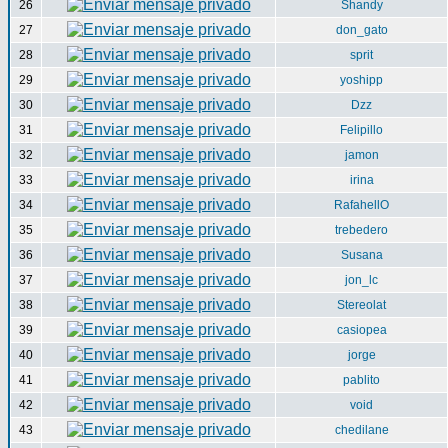
26
Shandy
27
don_gato
28
sprit
29
yoshipp
30
Dzz
31
Felipillo
32
jamon
33
irina
34
RafahellO
35
trebedero
36
Susana
37
jon_lc
38
Stereolat
39
casiopea
40
jorge
41
pablito
42
void
43
chedilane