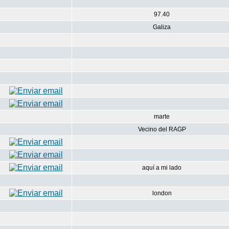
97.40
Galiza
marte
Vecino del RAGP
aquí a mi lado
london