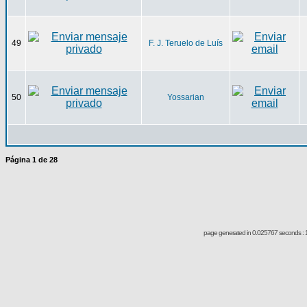
49
F. J. Teruelo de Luís
50
Yossarian
Página
1
de
28
page generated in 0.025767 seconds : 