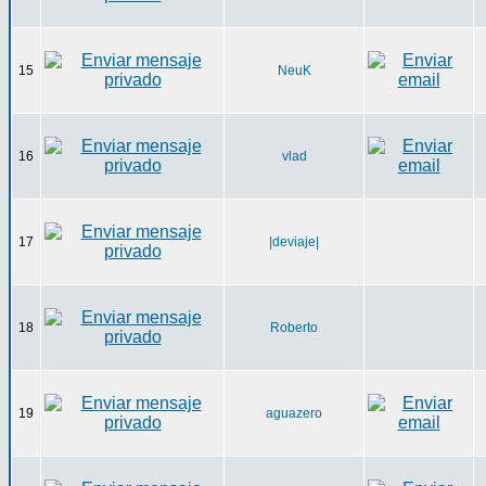
15
NeuK
16
vlad
17
|deviaje|
18
Roberto
19
aguazero