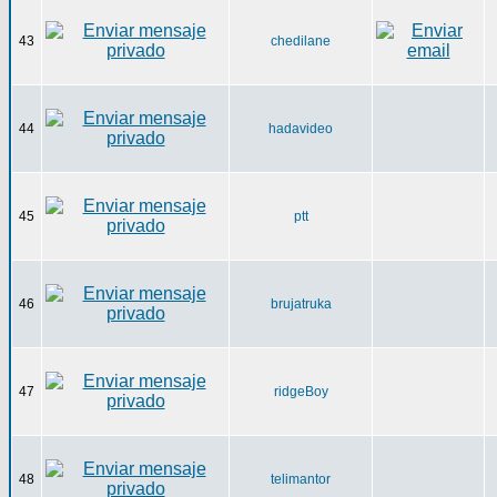
43
chedilane
44
hadavideo
45
ptt
46
brujatruka
47
ridgeBoy
48
telimantor