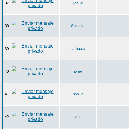
37
jon_lc
38
Stereolat
39
casiopea
40
jorge
41
pablito
42
void