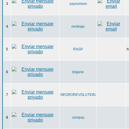
3
saynomore
4
reciklaje
5
RAGP
h
6
tzigane
7
NEGROREVOLUTION
8
compay