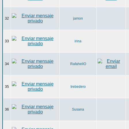
32
jamon
33
irina
34
RafahellO
35
trebedero
36
Susana