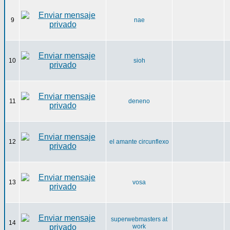
9
nae
10
sioh
11
deneno
12
el amante circunflexo
13
vosa
superwebmasters at
14
work