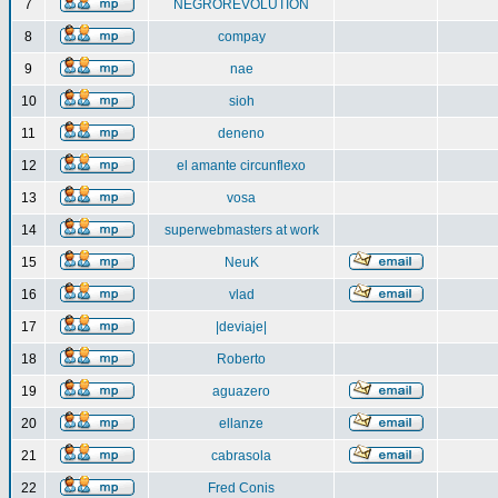
7
NEGROREVOLUTION
8
compay
9
nae
10
sioh
11
deneno
12
el amante circunflexo
13
vosa
14
superwebmasters at work
15
NeuK
16
vlad
17
|deviaje|
18
Roberto
19
aguazero
20
ellanze
21
cabrasola
22
Fred Conis