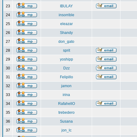
23
IBULAY
24
insorrible
25
eleazar
26
Shandy
27
don_gato
28
sprit
29
yoshipp
30
Dzz
31
Felipillo
32
jamon
33
irina
34
RafahellO
35
trebedero
36
Susana
37
jon_lc