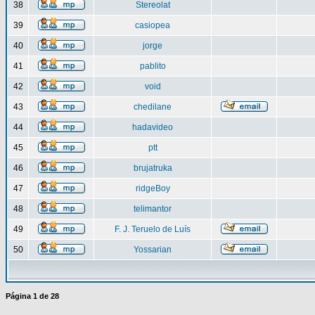
38
Stereolat
39
casiopea
40
jorge
41
pablito
42
void
43
chedilane
44
hadavideo
45
ptt
46
brujatruka
47
ridgeBoy
48
telimantor
49
F. J. Teruelo de Luís
50
Yossarian
Página
1
de
28