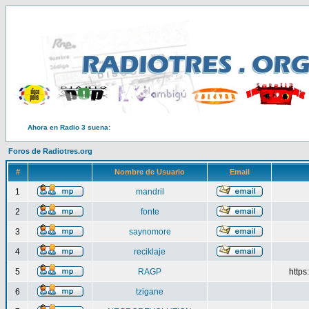
Ahora en Radio 3 suena:
Foros de Radiotres.org
#
Nombre de Usuario
Email
1
mandril
2
fonte
3
saynomore
4
reciklaje
5
RAGP
http
6
tzigane