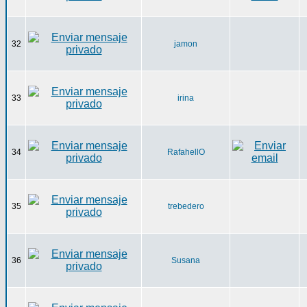
32
jamon
33
irina
34
RafahellO
35
trebedero
36
Susana