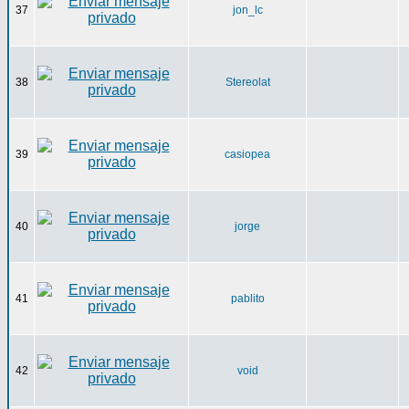
37
jon_lc
38
Stereolat
39
casiopea
40
jorge
41
pablito
42
void