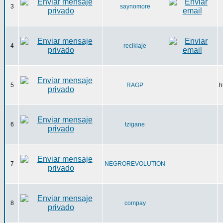
3
saynomore
4
reciklaje
5
RAGP
h
6
tzigane
7
NEGROREVOLUTION
8
compay