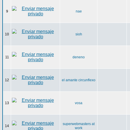
9
nae
10
sioh
11
deneno
12
el amante circunflexo
13
vosa
superwebmasters at
14
work