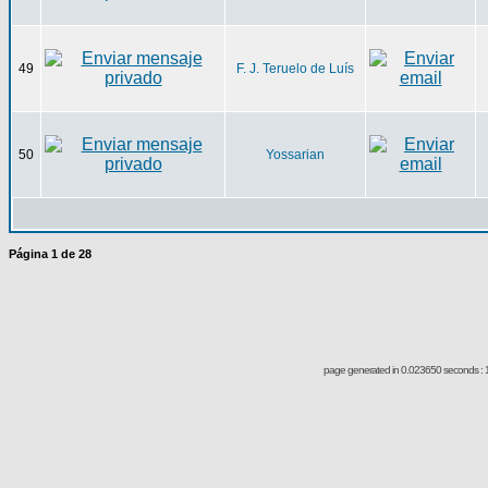
49
F. J. Teruelo de Luís
50
Yossarian
Página
1
de
28
page generated in 0.023650 seconds : 