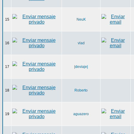
15
NeuK
16
vlad
17
|deviaje|
18
Roberto
19
aguazero