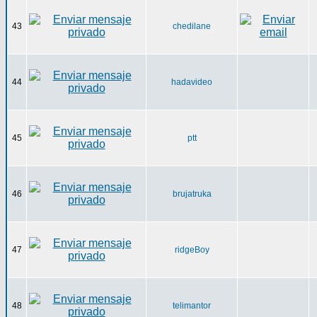
43
chedilane
44
hadavideo
45
ptt
46
brujatruka
47
ridgeBoy
48
telimantor