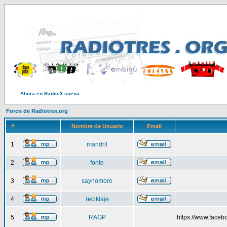
Ahora en Radio 3 suena:
Foros de Radiotres.org
#
Nombre de Usuario
Email
1
mandril
2
fonte
3
saynomore
4
reciklaje
5
RAGP
https://www.face