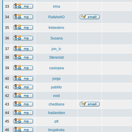
33
irina
34
RafahellO
35
trebedero
36
Susana
37
jon_lc
38
Stereolat
39
casiopea
40
jorge
41
pablito
42
void
43
chedilane
44
hadavideo
45
ptt
46
brujatruka