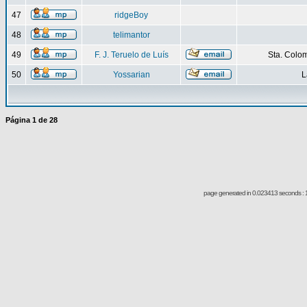
47
ridgeBoy
48
telimantor
49
F. J. Teruelo de Luís
Sta. Colo
50
Yossarian
L
Página
1
de
28
page generated in 0.023413 seconds : 