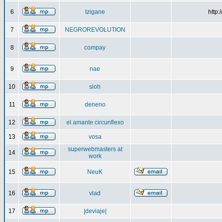
6
tzigane
http
7
NEGROREVOLUTION
8
compay
9
nae
10
sioh
11
deneno
12
el amante circunflexo
13
vosa
superwebmasters at
14
work
15
NeuK
16
vlad
17
|deviaje|