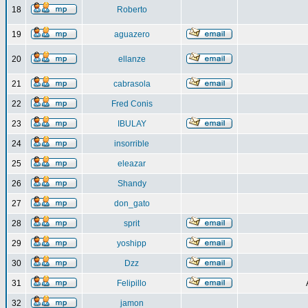
18
Roberto
19
aguazero
20
ellanze
21
cabrasola
22
Fred Conis
23
IBULAY
24
insorrible
25
eleazar
26
Shandy
27
don_gato
28
sprit
29
yoshipp
30
Dzz
31
Felipillo
32
jamon