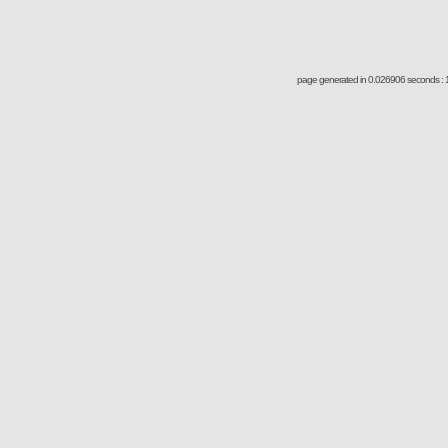
page generated in 0.026906 seconds : 