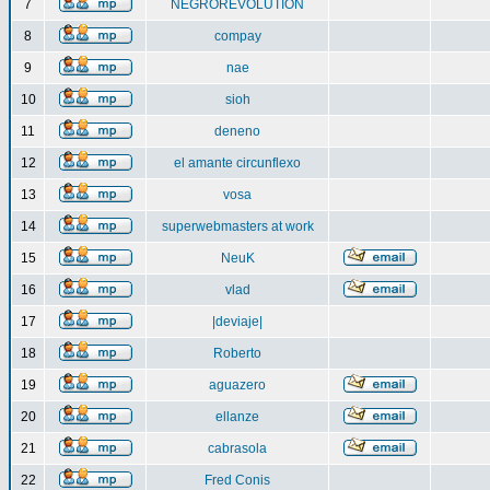
7
NEGROREVOLUTION
8
compay
9
nae
10
sioh
11
deneno
12
el amante circunflexo
13
vosa
14
superwebmasters at work
15
NeuK
16
vlad
17
|deviaje|
18
Roberto
19
aguazero
20
ellanze
21
cabrasola
22
Fred Conis