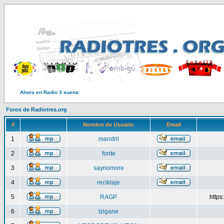
Ahora en Radio 3 suena:
Foros de Radiotres.org
#
Nombre de Usuario
Email
1
mandril
2
fonte
3
saynomore
4
reciklaje
5
RAGP
http
6
tzigane