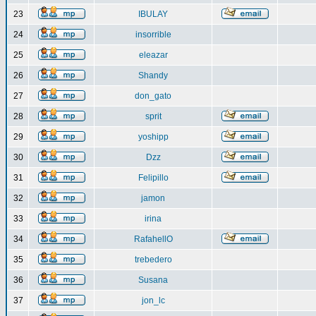
23
IBULAY
24
insorrible
25
eleazar
26
Shandy
27
don_gato
28
sprit
29
yoshipp
30
Dzz
31
Felipillo
32
jamon
33
irina
34
RafahellO
35
trebedero
36
Susana
37
jon_lc