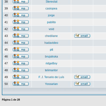
38
Stereolat
39
casiopea
40
jorge
41
pablito
42
void
43
chedilane
44
hadavideo
45
ptt
46
brujatruka
47
ridgeBoy
48
telimantor
49
F. J. Teruelo de Luís
50
Yossarian
Página
1
de
28