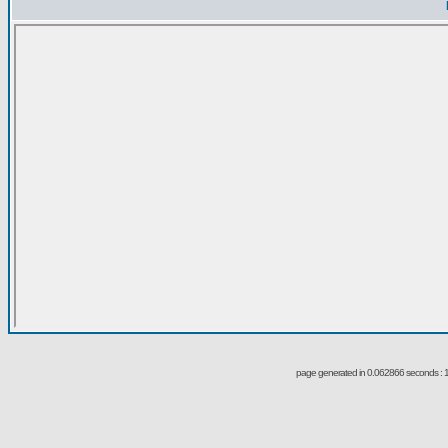
page generated in 0.062866 seconds : 1