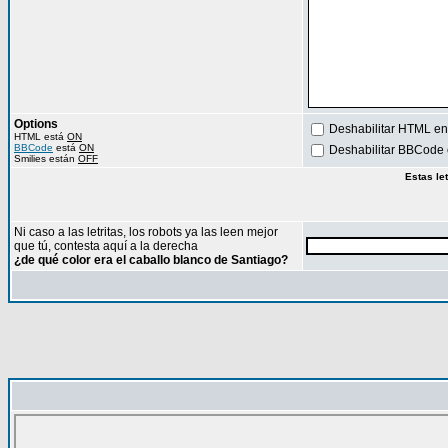
Options
Deshabilitar HTML en
HTML está
ON
BBCode
está
ON
Deshabilitar BBCode 
Smilies están
OFF
Estas le
Ni caso a las letritas, los robots ya las leen mejor
que tú, contesta aquí a la derecha
¿de qué color era el caballo blanco de Santiago?