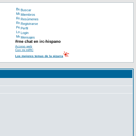
Buscar
Miembros
Resúmenes
Registrarse
Perfil
Login
Mensajes
#rne chat en irc-hispano
Acceso web
Con mi mIRC
Los mejores temas de la pizarra