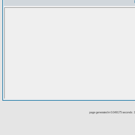
page generated in 0.049175 seconds : 1