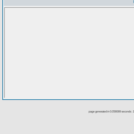
page generated in 0.058089 seconds : 1