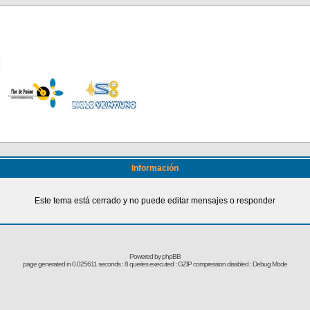
Información
Este tema está cerrado y no puede editar mensajes o responder
Powered by
phpBB
page generated in 0.025611 seconds : 8 queries executed : GZIP compression disabled : Debug Mode