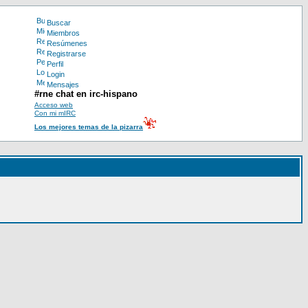
Buscar
Miembros
Resúmenes
Registrarse
Perfil
Login
Mensajes
#rne chat en irc-hispano
Acceso web
Con mi mIRC
Los mejores temas de la pizarra