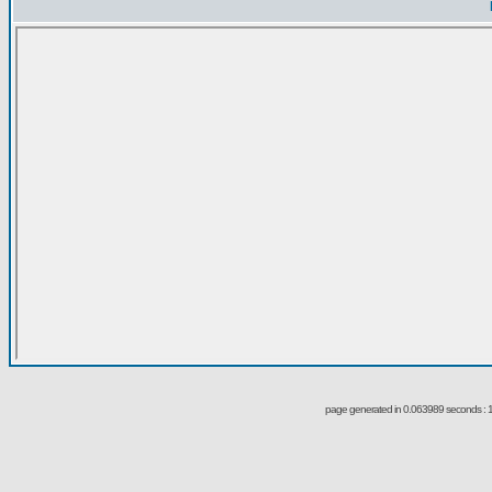
page generated in 0.063989 seconds : 1