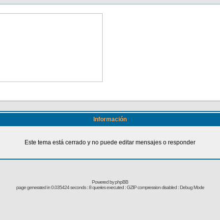
Información
Este tema está cerrado y no puede editar mensajes o responder
Powered by
phpBB
page generated in 0.035424 seconds : 8 queries executed : GZIP compression disabled : Debug Mode