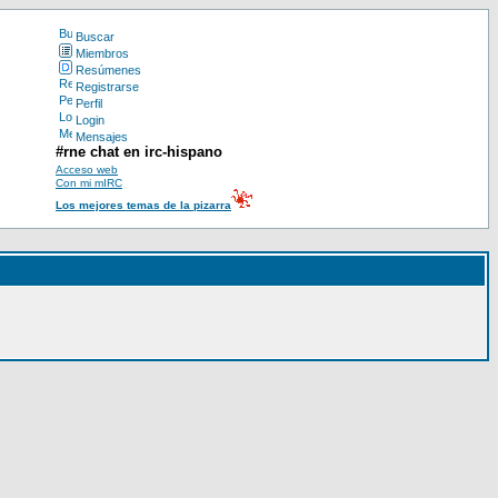
Buscar
Miembros
Resúmenes
Registrarse
Perfil
Login
Mensajes
#rne chat en irc-hispano
Acceso web
Con mi mIRC
Los mejores temas de la pizarra