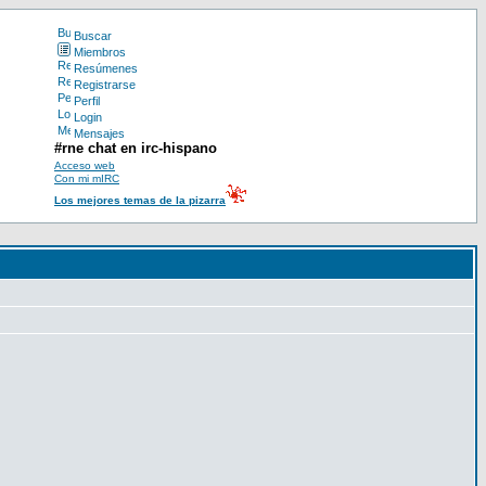
Buscar
Miembros
Resúmenes
Registrarse
Perfil
Login
Mensajes
#rne chat en irc-hispano
Acceso web
Con mi mIRC
Los mejores temas de la pizarra