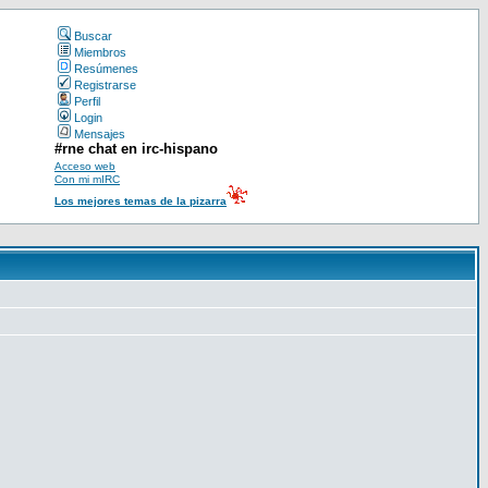
Buscar
Miembros
Resúmenes
Registrarse
Perfil
Login
Mensajes
#rne chat en irc-hispano
Acceso web
Con mi mIRC
Los mejores temas de la pizarra