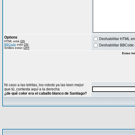
Options
Deshabilitar HTML en
HTML está
ON
BBCode
está
ON
Deshabilitar BBCode 
Smilies están
OFF
Estas le
Ni caso a las letritas, los robots ya las leen mejor
que tú, contesta aquí a la derecha
¿de qué color era el caballo blanco de Santiago?