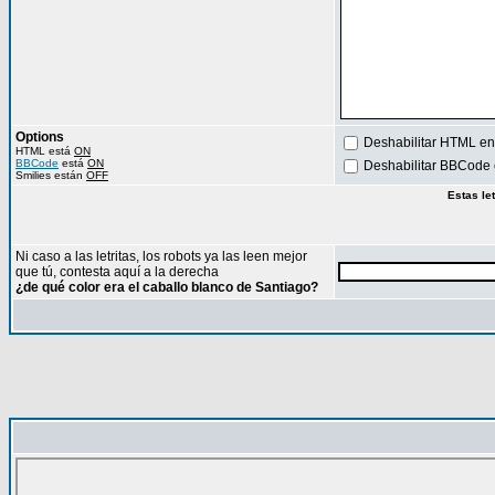
Options
Deshabilitar HTML en
HTML está
ON
BBCode
está
ON
Deshabilitar BBCode 
Smilies están
OFF
Estas le
Ni caso a las letritas, los robots ya las leen mejor
que tú, contesta aquí a la derecha
¿de qué color era el caballo blanco de Santiago?