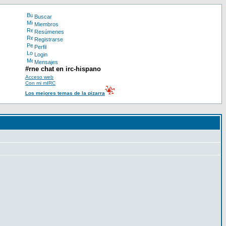
Buscar
Miembros
Resúmenes
Registrarse
Perfil
Login
Mensajes
#rne chat en irc-hispano
Acceso web
Con mi mIRC
Los mejores temas de la pizarra