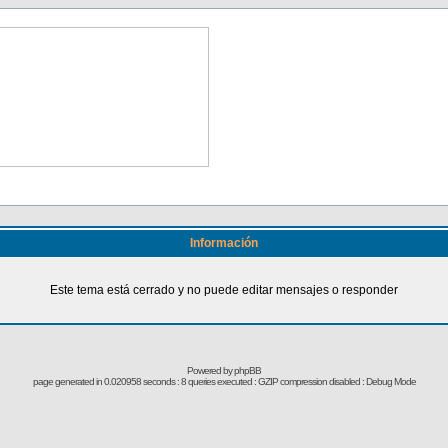
Información
Este tema está cerrado y no puede editar mensajes o responder
Powered by
phpBB
page generated in 0.020958 seconds : 8 queries executed : GZIP compression disabled : Debug Mode