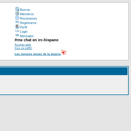
Buscar
Miembros
Resúmenes
Registrarse
Perfil
Login
Mensajes
#rne chat en irc-hispano
Acceso web
Con mi mIRC
Los mejores temas de la pizarra