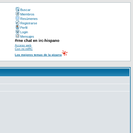
Buscar
Miembros
Resúmenes
Registrarse
Perfil
Login
Mensajes
#rne chat en irc-hispano
Acceso web
Con mi mIRC
Los mejores temas de la pizarra