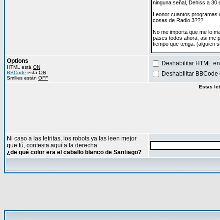
Options
Deshabilitar HTML en
HTML está
ON
BBCode
está
ON
Deshabilitar BBCode 
Smilies están
OFF
Estas le
Ni caso a las letritas, los robots ya las leen mejor
que tú, contesta aquí a la derecha
¿de qué color era el caballo blanco de Santiago?