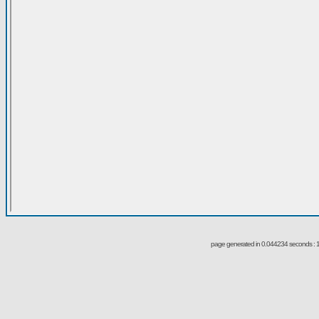
page generated in 0.044234 seconds : 1