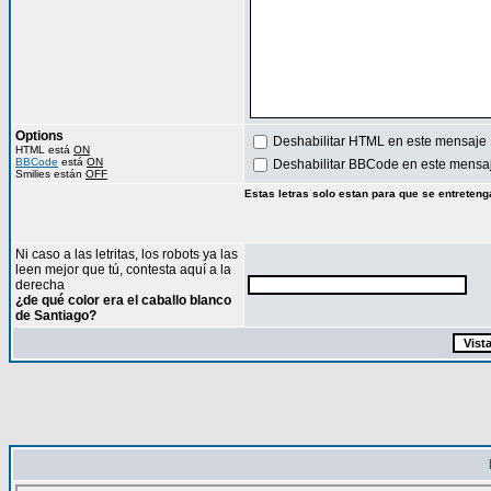
Options
Deshabilitar HTML en este mensaje
HTML está
ON
BBCode
está
ON
Deshabilitar BBCode en este mensa
Smilies están
OFF
Estas letras solo estan para que se entreteng
Ni caso a las letritas, los robots ya las
leen mejor que tú, contesta aquí a la
derecha
¿de qué color era el caballo blanco
de Santiago?