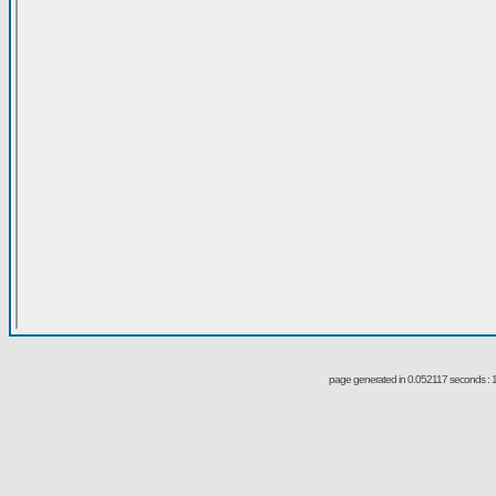
page generated in 0.052117 seconds : 