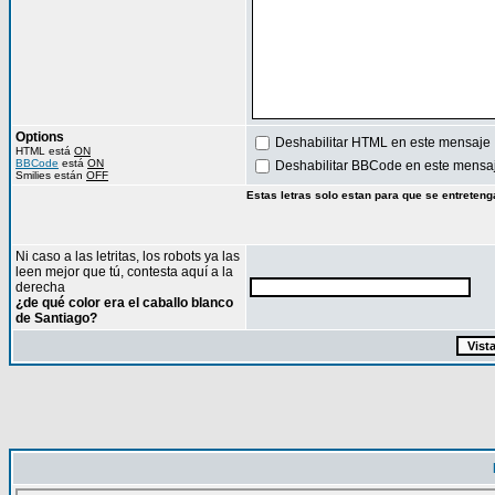
Options
Deshabilitar HTML en este mensaje
HTML está
ON
BBCode
está
ON
Deshabilitar BBCode en este mensa
Smilies están
OFF
Estas letras solo estan para que se entreteng
Ni caso a las letritas, los robots ya las
leen mejor que tú, contesta aquí a la
derecha
¿de qué color era el caballo blanco
de Santiago?