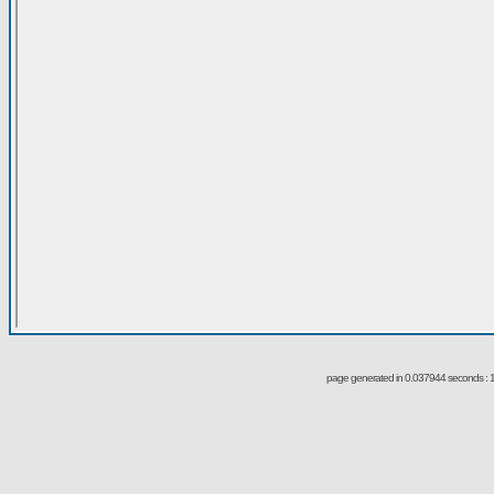
page generated in 0.037944 seconds : 1