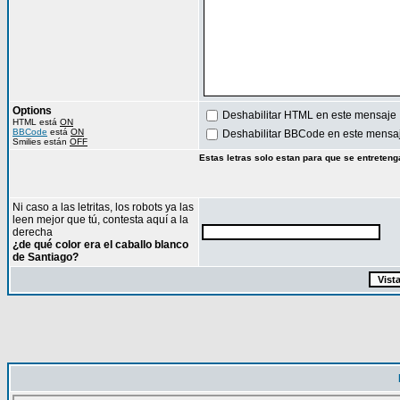
Options
Deshabilitar HTML en este mensaje
HTML está
ON
BBCode
está
ON
Deshabilitar BBCode en este mensa
Smilies están
OFF
Estas letras solo estan para que se entreteng
Ni caso a las letritas, los robots ya las
leen mejor que tú, contesta aquí a la
derecha
¿de qué color era el caballo blanco
de Santiago?