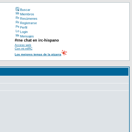
Buscar
Miembros
Resúmenes
Registrarse
Perfil
Login
Mensajes
#rne chat en irc-hispano
Acceso web
Con mi mIRC
Los mejores temas de la pizarra