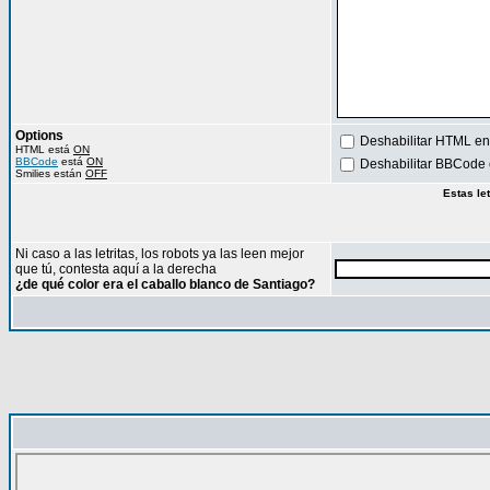
Options
Deshabilitar HTML en
HTML está
ON
BBCode
está
ON
Deshabilitar BBCode 
Smilies están
OFF
Estas le
Ni caso a las letritas, los robots ya las leen mejor
que tú, contesta aquí a la derecha
¿de qué color era el caballo blanco de Santiago?