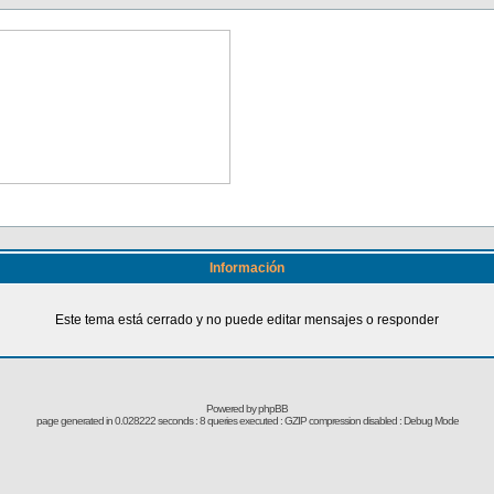
Información
Este tema está cerrado y no puede editar mensajes o responder
Powered by
phpBB
page generated in 0.028222 seconds : 8 queries executed : GZIP compression disabled : Debug Mode