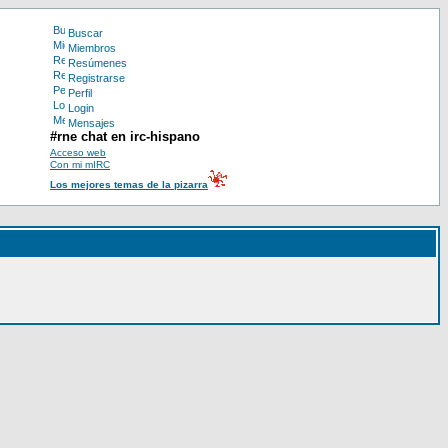
Buscar
Miembros
Resúmenes
Registrarse
Perfil
Login
Mensajes
#rne chat en irc-hispano
Acceso web
Con mi mIRC
Los mejores temas de la pizarra