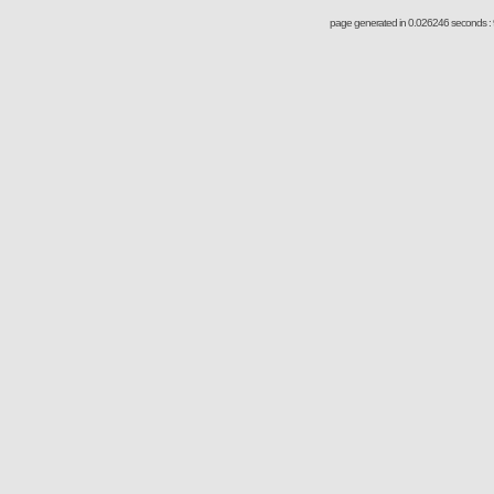
page generated in 0.026246 seconds : 