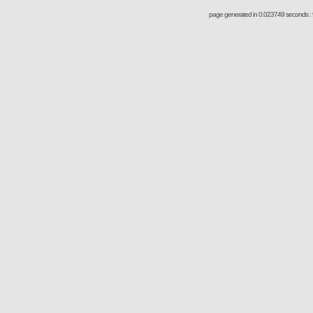
page generated in 0.023749 seconds : 