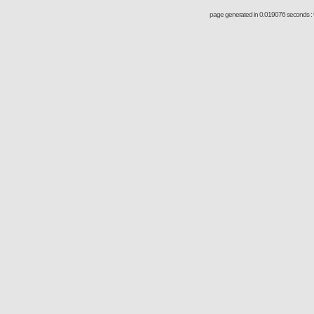
page generated in 0.019076 seconds : 