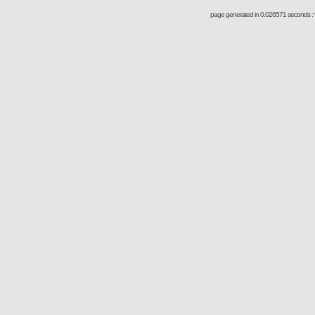
page generated in 0.026571 seconds : 