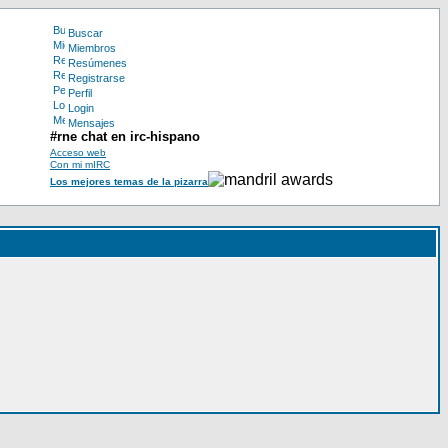
Buscar
Miembros
Resúmenes
Registrarse
Perfil
Login
Mensajes
#rne chat en irc-hispano
Acceso web
Con mi mIRC
Los mejores temas de la pizarra