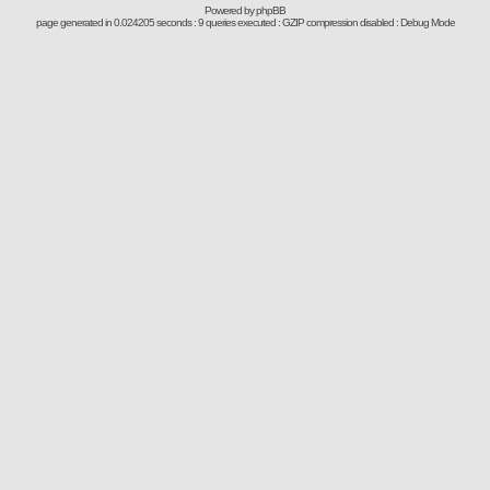
Powered by
phpBB
page generated in 0.024205 seconds : 9 queries executed : GZIP compression disabled : Debug Mode